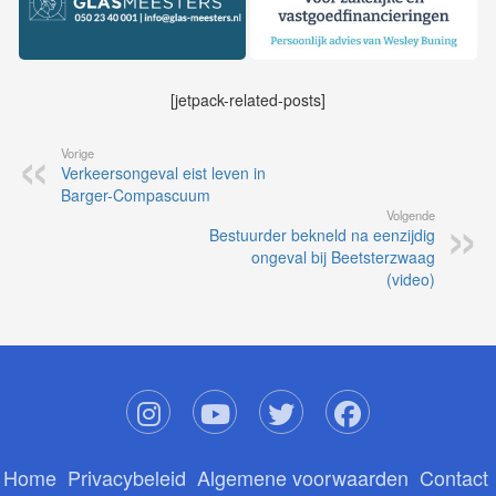
[jetpack-related-posts]
Vorige
Verkeersongeval eist leven in
Barger-Compascuum
Volgende
Bestuurder bekneld na eenzijdig
ongeval bij Beetsterzwaag
(video)
Home
Privacybeleid
Algemene voorwaarden
Contact