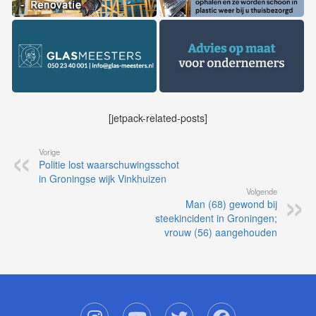
[jetpack-related-posts]
Vorige
Politie lost waarschuwingsschot
in Groningse wijk Vinkhuizen
Volgende
Man (68) gewond bij
steekincident in Groningen;
vrouw (56) aangehouden