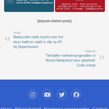
[jetpack-related-posts]
Vorige
Bestuurder raakt macht over het
stuur kwijt en raakt in slip op A7
bij Oppenhuizen
Volgende
Tientallen verkeersongevallen in
Noord-Nederland door gladheid:
Code oranje
Home
Privacybeleid
Algemene voorwaarden
Contact