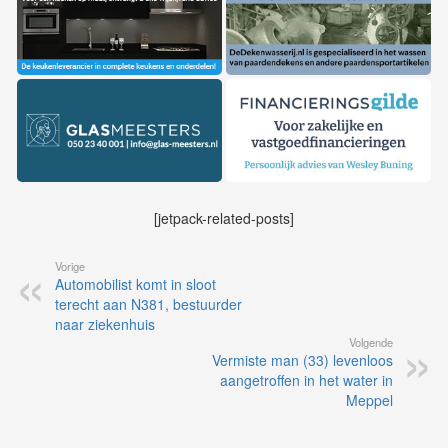
[jetpack-related-posts]
Vorige
Automobilist komt in sloot
terecht aan N381, bestuurder
naar ziekenhuis
Volgende
Vermiste man (33) levenloos
aangetroffen in het water in
Meppel