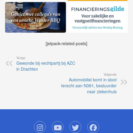
[jetpack-related-posts]
Vorige
Gewonde bij vechtpartij bij AZC
in Drachten
Volgende
Automobilist komt in sloot
terecht aan N381, bestuurder
naar ziekenhuis