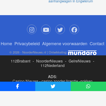
aanhangwagen in Engwierum
Home
Privacybeleid
Algemene voorwaarden
Contact
© 2026 - NoorderNieuws.nl | Ontwikkeling:
112Brabant
-
NoorderNieuws
-
GelreNieuws
-
112Nederland
ADS:
Casino Nieuws
-
casino zonder licentie
-
gokken
buitenlandse site
-
beste online casino nederland