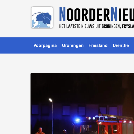
Voorpagina
Groningen
Friesland
Drenthe