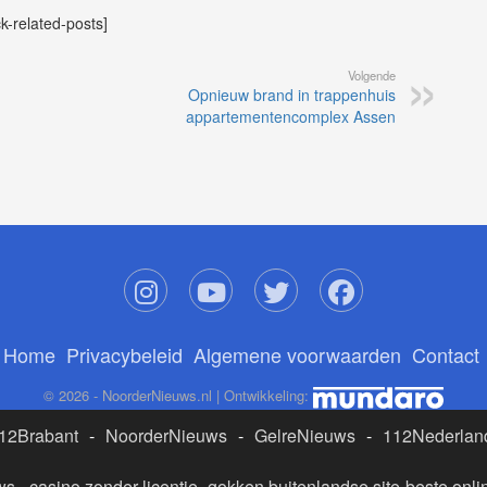
ck-related-posts]
Volgende
Opnieuw brand in trappenhuis
appartementencomplex Assen
Home
Privacybeleid
Algemene voorwaarden
Contact
© 2026 - NoorderNieuws.nl | Ontwikkeling:
12Brabant
-
NoorderNieuws
-
GelreNieuws
-
112Nederlan
ws
-
casino zonder licentie
-
gokken buitenlandse site
-
beste onli