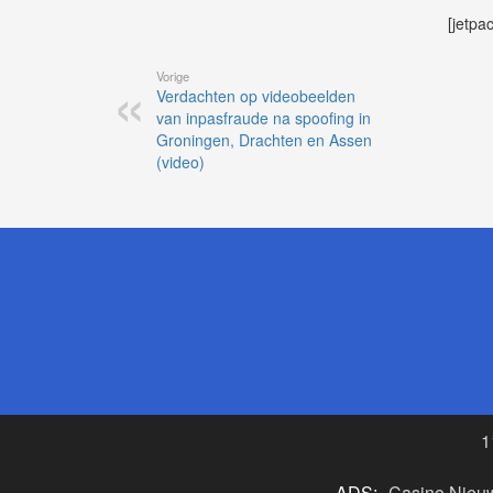
[jetpa
Vorige
Verdachten op videobeelden
van inpasfraude na spoofing in
Groningen, Drachten en Assen
(video)
1
ADS:
Casino Nieu