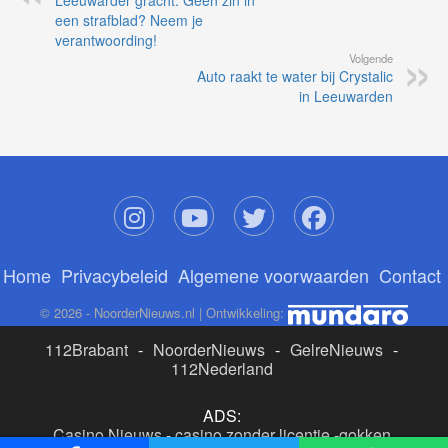
Leeuwarder gracht: Geen zin in
een strafblad? Neem je
verantwoording!
Volgende
Auto raakt te water bij Crystalic
in Leeuwarden
Home
Privacybeleid
Algemene voorwaarden
Contact
© 2026 - NoorderNieuws.nl | Ontwikkeling:
112Brabant
-
NoorderNieuws
-
GelreNieuws
-
112Nederland
ADS:
Casino Nieuws
-
casino zonder licentie
-
gokken