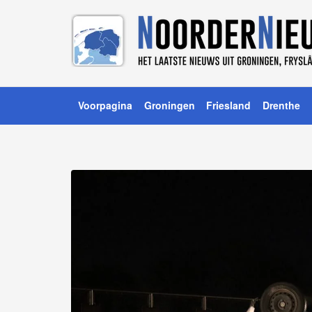
Voorpagina
Groningen
Friesland
Drenthe