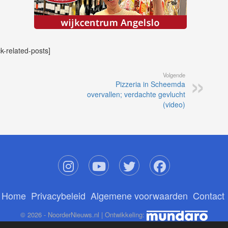
ck-related-posts]
Volgende
Pizzeria in Scheemda
overvallen; verdachte gevlucht
(video)
Home
Privacybeleid
Algemene voorwaarden
Contact
© 2026 - NoorderNieuws.nl | Ontwikkeling: