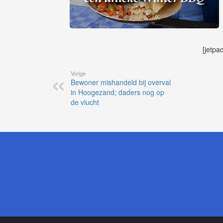
[jetpa
Vorige
Bewoner mishandeld bij overval
in Hoogezand; daders nog op
de vlucht