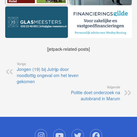
[jetpack-related-posts]
Vorige
Jongen (19) bij Jutrijp door
noodlottig ongeval om het leven
gekomen
Volgende
Politie doet onderzoek na
autobrand in Marum