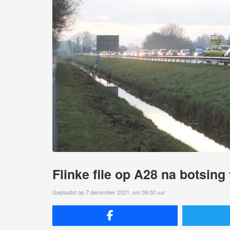
Flinke file op A28 na botsing
Geplaatst op 7 december 2021, om 09:00 uur