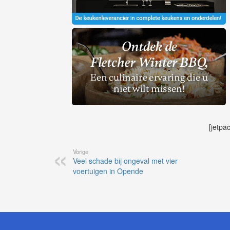
[jetpa
Vorige
Veel schade bij ongeval met vier
voertuigen in Opende