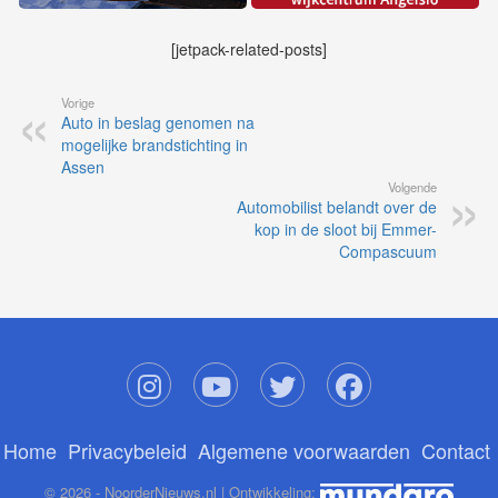
[jetpack-related-posts]
Vorige
Auto in beslag genomen na
mogelijke brandstichting in
Assen
Volgende
Automobilist belandt over de
kop in de sloot bij Emmer-
Compascuum
Home
Privacybeleid
Algemene voorwaarden
Contact
© 2026 - NoorderNieuws.nl | Ontwikkeling: