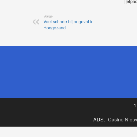
[jetpa
Vorige
Veel schade bij ongeval in
Hoogezand
1
ADS:
Casino Nieu