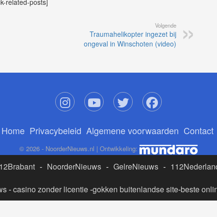
ck-related-posts]
Volgende
Traumahelikopter ingezet bij
ongeval in Winschoten (video)
Home
Privacybeleid
Algemene voorwaarden
Contact
© 2026 - NoorderNieuws.nl | Ontwikkeling:
12Brabant
-
NoorderNieuws
-
GelreNieuws
-
112Nederlan
ws
-
casino zonder licentie
-
gokken buitenlandse site
-
beste onli