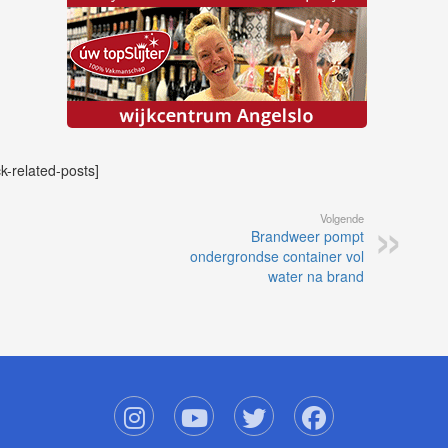
ck-related-posts]
Volgende
Brandweer pompt
ondergrondse container vol
water na brand