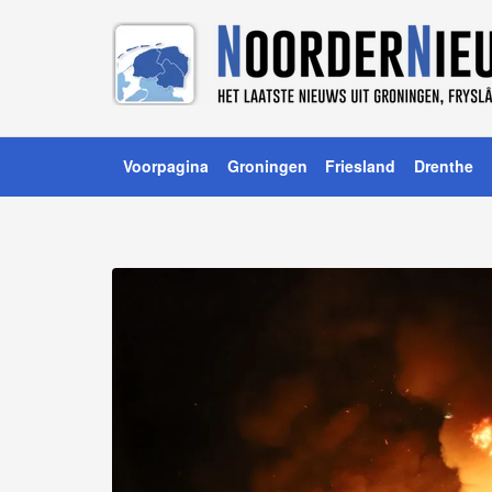
Voorpagina
Groningen
Friesland
Drenthe