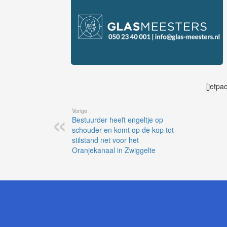
[jetpa
Vorige
Bestuurder heeft engeltje op
schouder en komt op de kop tot
stilstand net voor het
Oranjekanaal in Zwiggelte