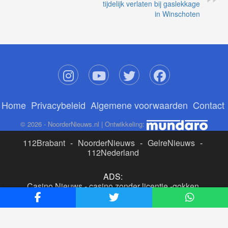
tijdelijk verlaten bij gaslekkage
in Winschoten
Home
Privacybeleid
Algemene voorwaarden
Contact
© 2026 - NoorderNieuws.nl | Ontwikkeling:
112Brabant
-
NoorderNieuws
-
GelreNieuws
-
112Nederland
ADS:
Casino Nieuws
-
casino zonder licentie
-
gokken
buitenlandse site
-
beste online casino nederland