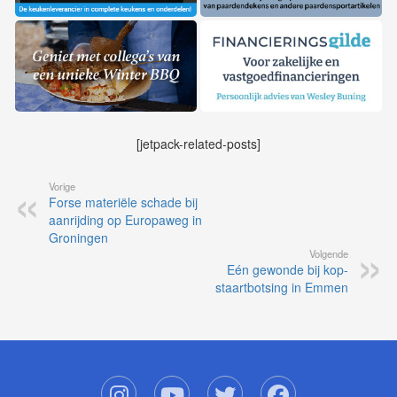
[jetpack-related-posts]
Vorige
Forse materiële schade bij
aanrijding op Europaweg in
Groningen
Volgende
Eén gewonde bij kop-
staartbotsing in Emmen