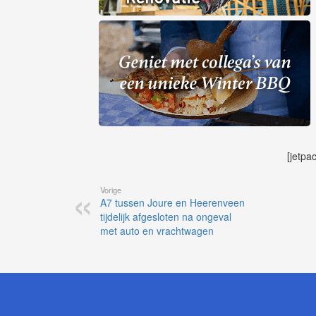
[jetpa
Vorige
A7 tussen Joure en Heerenveen
tijdelijk afgesloten na ongeval
met auto en vrachtwagen