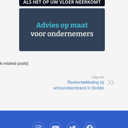
ck-related-posts]
Volgende
Rookontwikkeling bij
schoorsteenbrand in Smilde