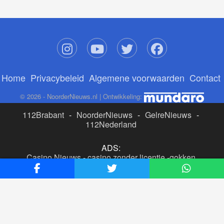
Home
Privacybeleid
Algemene voorwaarden
Contact
© 2026 - NoorderNieuws.nl | Ontwikkeling:
112Brabant
-
NoorderNieuws
-
GelreNieuws
-
112Nederland
ADS:
Casino Nieuws
-
casino zonder licentie
-
gokken
buitenlandse site
-
beste online casino nederland