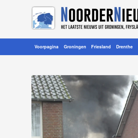
Voorpagina
Groningen
Friesland
Drenthe