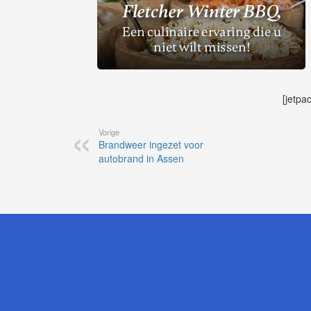
[jetpa
Vorige
Brandweer ingezet voor
autobrand in Assen