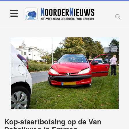
Kop-staartbotsing op de Van