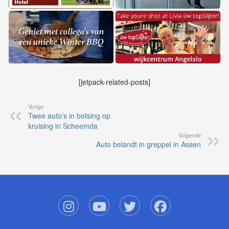
[jetpack-related-posts]
Vorige
Twee auto’s in botsing op
kruising in Scheemda
Volgende
Auto belandt in greppel in Assen