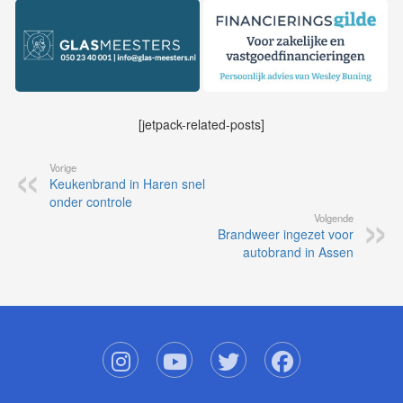
[jetpack-related-posts]
Vorige
Keukenbrand in Haren snel
onder controle
Volgende
Brandweer ingezet voor
autobrand in Assen