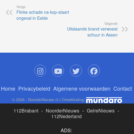
Vorige
Flinke schade na kop-staart
ongeval in Eelde
Volgende
Uitslaande brand verwoest
schuur in Assen
Home
Privacybeleid
Algemene voorwaarden
Contact
© 2026 - NoorderNieuws.nl | Ontwikkeling:
112Brabant
-
NoorderNieuws
-
GelreNieuws
-
112Nederland
ADS: