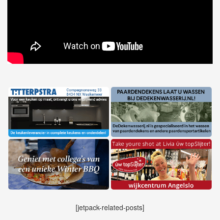
[jetpack-related-posts]