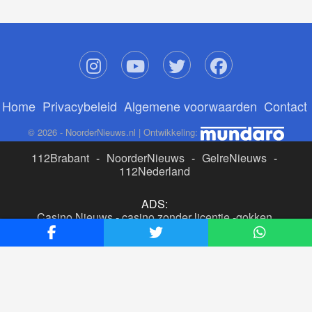
Home
Privacybeleid
Algemene voorwaarden
Contact
© 2026 - NoorderNieuws.nl | Ontwikkeling:
112Brabant
-
NoorderNieuws
-
GelreNieuws
-
112Nederland
ADS:
Casino Nieuws
-
casino zonder licentie
-
gokken
buitenlandse site
-
beste online casino nederland