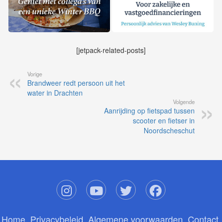
[jetpack-related-posts]
Vorige
Brandweer redt persoon uit het
water in Drachten
Volgende
Aanrijding op fietspad tussen
scooter en fietser in
Noordscheschut
Home
Privacybeleid
Algemene voorwaarden
Contact