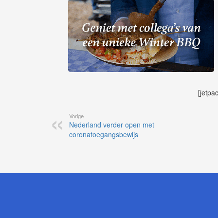
[jetpa
Vorige
Nederland verder open met
coronatoegangsbewijs