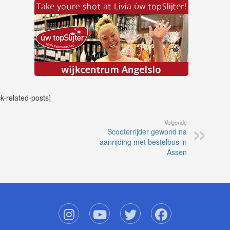
ck-related-posts]
Volgende
Scooterrijder gewond na
aanrijding met bestelbus in
Assen