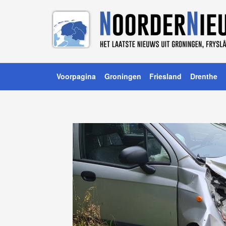
Voorpagina
Groningen
Friesland
Drenthe