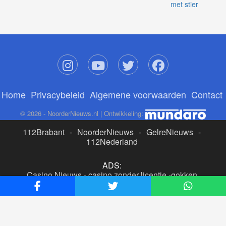
met stier
Home
Privacybeleid
Algemene voorwaarden
Contact
© 2026 - NoorderNieuws.nl | Ontwikkeling:
112Brabant
-
NoorderNieuws
-
GelreNieuws
-
112Nederland
ADS:
Casino Nieuws
-
casino zonder licentie
-
gokken
buitenlandse site
-
beste online casino nederland