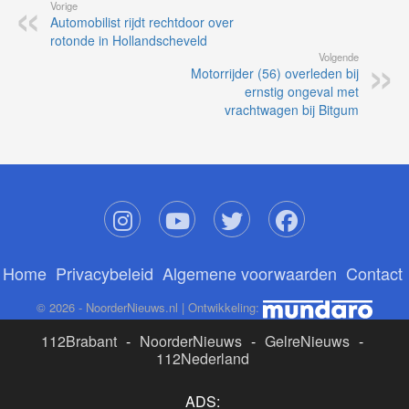
Vorige
Automobilist rijdt rechtdoor over
rotonde in Hollandscheveld
Volgende
Motorrijder (56) overleden bij
ernstig ongeval met
vrachtwagen bij Bitgum
Home
Privacybeleid
Algemene voorwaarden
Contact
© 2026 - NoorderNieuws.nl | Ontwikkeling:
112Brabant
-
NoorderNieuws
-
GelreNieuws
-
112Nederland
ADS: