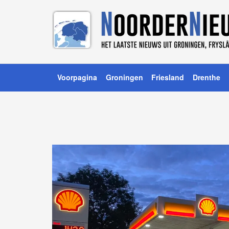
Voorpagina
Groningen
Friesland
Drenthe