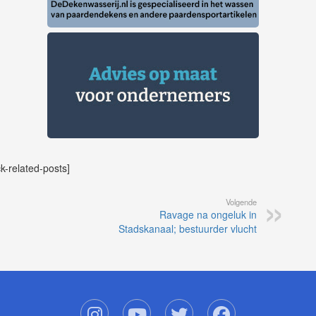
ck-related-posts]
Volgende
Ravage na ongeluk in
Stadskanaal; bestuurder vlucht