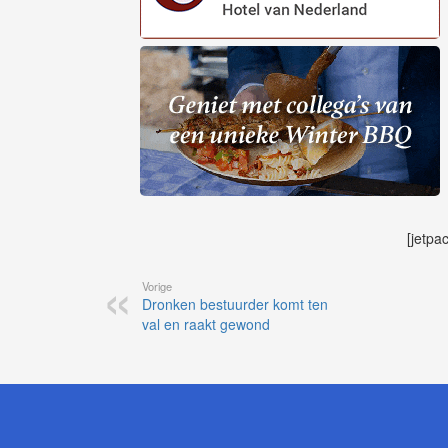
[jetpa
Vorige
Dronken bestuurder komt ten
val en raakt gewond