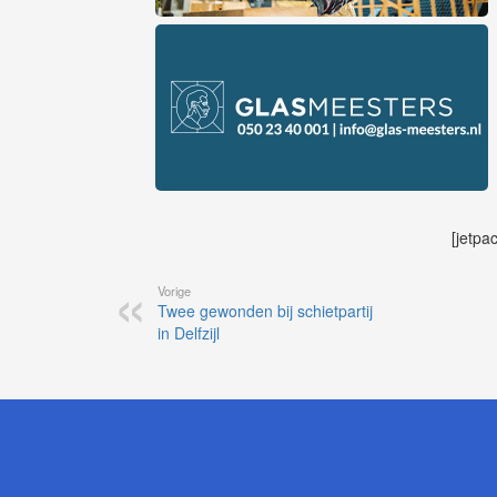
[jetpa
Vorige
Twee gewonden bij schietpartij
in Delfzijl