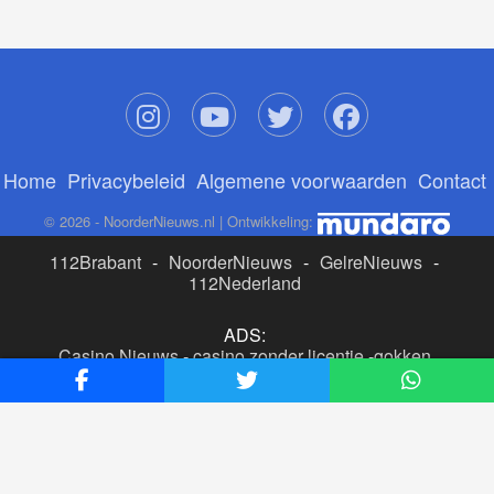
Home
Privacybeleid
Algemene voorwaarden
Contact
© 2026 - NoorderNieuws.nl | Ontwikkeling:
112Brabant
-
NoorderNieuws
-
GelreNieuws
-
112Nederland
ADS:
Casino Nieuws
-
casino zonder licentie
-
gokken
buitenlandse site
-
beste online casino nederland