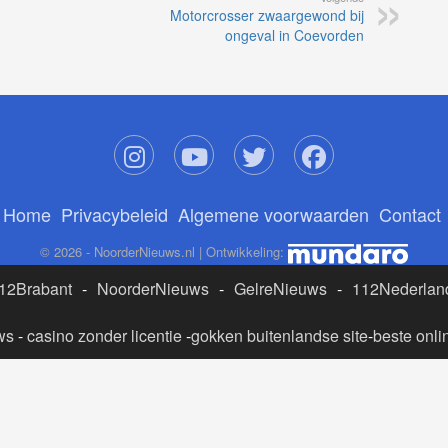
Motorcrosser zwaargewond bij
ongeval in Coevorden
Home
Privacybeleid
Algemene voorwaarden
Contact
© 2026 - NoorderNieuws.nl | Ontwikkeling:
12Brabant
-
NoorderNieuws
-
GelreNieuws
-
112Nederlan
ws
-
casino zonder licentie
-
gokken buitenlandse site
-
beste onli