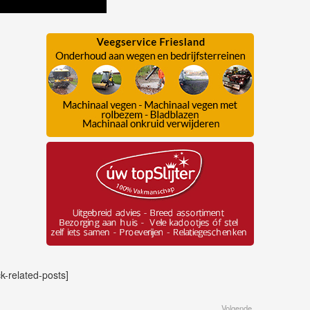
ck-related-posts]
Volgende