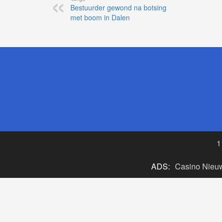
Bestuurder gewond na botsing
met boom in Dalen
1
ADS:
Casino Nieu