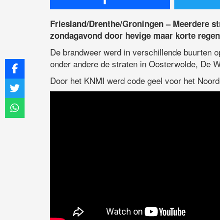
Friesland/Drenthe/Groningen – Meerdere str
zondagavond door hevige maar korte regen
De brandweer werd in verschillende buurten
onder andere de straten in Oosterwolde, De W
Door het KNMI werd code geel voor het Noord