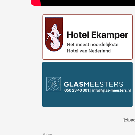
[jetpa
Vorige