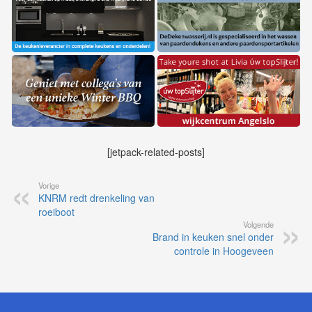
[jetpack-related-posts]
Vorige
KNRM redt drenkeling van
roeiboot
Volgende
Brand in keuken snel onder
controle in Hoogeveen