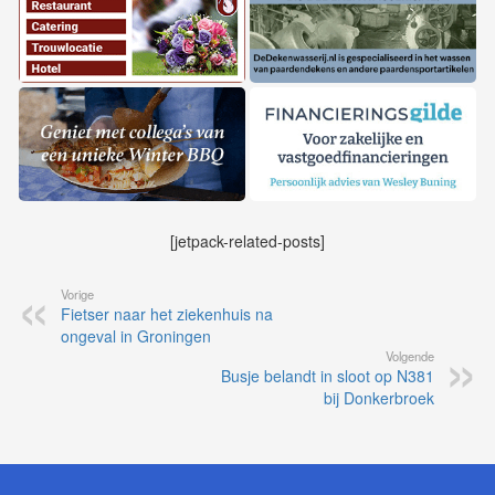
[jetpack-related-posts]
Vorige
Fietser naar het ziekenhuis na
ongeval in Groningen
Volgende
Busje belandt in sloot op N381
bij Donkerbroek