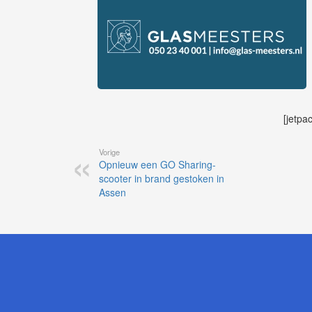
[jetpa
Vorige
Opnieuw een GO Sharing-
scooter in brand gestoken in
Assen