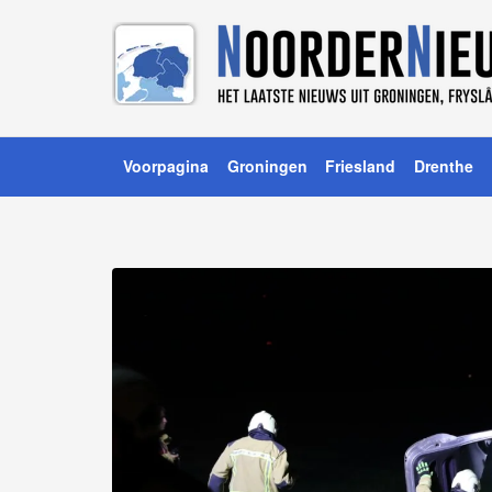
Voorpagina
Groningen
Friesland
Drenthe