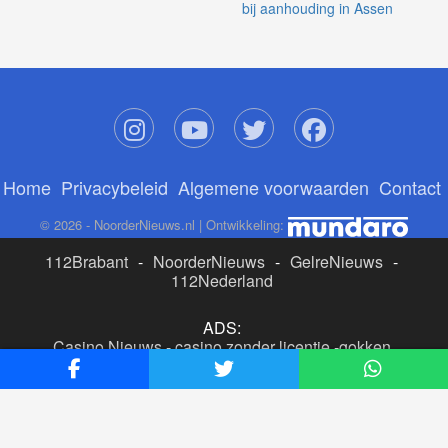
bij aanhouding in Assen
Home
Privacybeleid
Algemene voorwaarden
Contact
© 2026 - NoorderNieuws.nl | Ontwikkeling:
112Brabant
-
NoorderNieuws
-
GelreNieuws
-
112Nederland
ADS:
Casino Nieuws
-
casino zonder licentie
-
gokken
buitenlandse site
-
beste online casino nederland