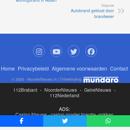
woningbrand in Assen
Volgende
Autobrand geblust door
brandweer
Home
Privacybeleid
Algemene voorwaarden
Contact
© 2026 - NoorderNieuws.nl | Ontwikkeling:
112Brabant
-
NoorderNieuws
-
GelreNieuws
-
112Nederland
ADS:
Casino Nieuws
-
casino zonder licentie
-
gokken
buitenlandse site
-
beste online casino nederland