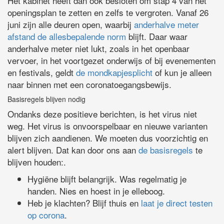
Het kabinet heeft dan ook besloten om stap 4 van het
openingsplan te zetten en zelfs te vergroten. Vanaf 26
juni zijn alle deuren open, waarbij
anderhalve meter
afstand de allesbepalende norm
blijft. Daar waar
anderhalve meter niet lukt, zoals in het openbaar
vervoer, in het voortgezet onderwijs of bij evenementen
en festivals, geldt
de mondkapjesplicht
of kun je alleen
naar binnen met een coronatoegangsbewijs.
Basisregels blijven nodig
Ondanks deze positieve berichten, is het virus niet
weg. Het virus is onvoorspelbaar en nieuwe varianten
blijven zich aandienen. We moeten dus voorzichtig en
alert blijven. Dat kan door ons aan
de basisregels
te
blijven houden:.
Hygiëne blijft belangrijk. Was regelmatig je
handen. Nies en hoest in je elleboog.
Heb je klachten? Blijf thuis en
laat je direct testen
op corona
.