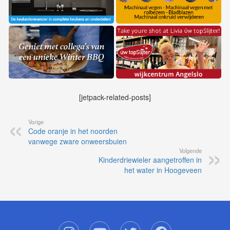
[jetpack-related-posts]
Vorige
Code oranje in het noorden
vanwege zware onweersbuien
Volgende
Kinderdriewieler aangetroffen in
het water in Hoogeveen