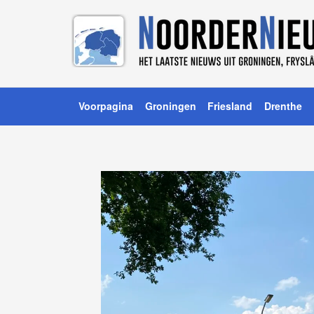
Voorpagina
Groningen
Friesland
Drenthe