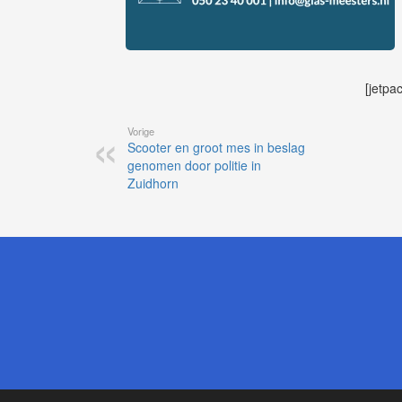
[jetpa
Vorige
Scooter en groot mes in beslag
genomen door politie in
Zuidhorn