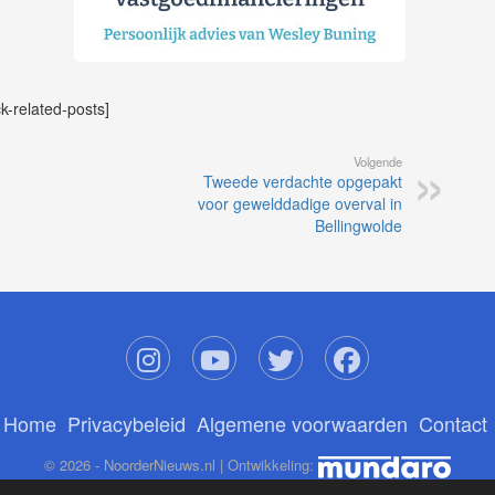
ck-related-posts]
Volgende
Tweede verdachte opgepakt
voor gewelddadige overval in
Bellingwolde
Home
Privacybeleid
Algemene voorwaarden
Contact
© 2026 - NoorderNieuws.nl | Ontwikkeling: