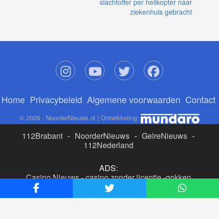
slachtoffer per helikopter naar
ziekenhuis gebracht
Home
Privacybeleid
Algemene voorwaarden
Contact
© 2026 - NoorderNieuws.nl | Ontwikkeling:
112Brabant
-
NoorderNieuws
-
GelreNieuws
-
112Nederland
ADS:
Casino Nieuws
-
casino zonder licentie
-
gokken
buitenlandse site
-
beste online casino nederland