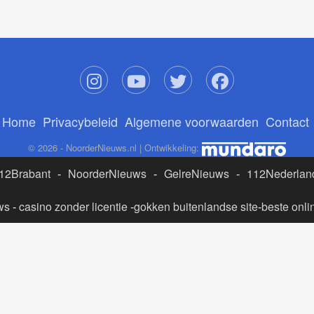
Home
Privacybeleid
Algemene voorwaarden
Contact
© 2026 - NoorderNieuws.nl | Ontwikkeling:
12Brabant
-
NoorderNieuws
-
GelreNieuws
-
112Nederlan
ws
-
casino zonder licentie
-
gokken buitenlandse site
-
beste onli