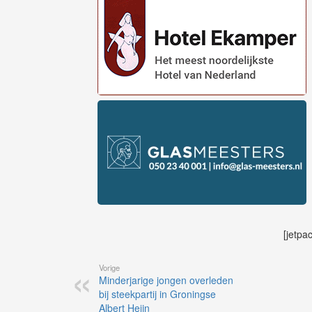
[jetpa
Vorige
Minderjarige jongen overleden
bij steekpartij in Groningse
Albert Heijn