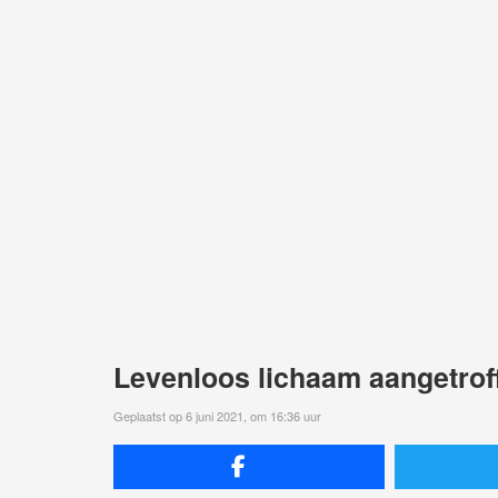
Levenloos lichaam aangetroff
Geplaatst op 6 juni 2021, om 16:36 uur