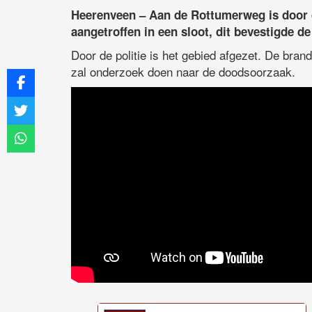
Heerenveen – Aan de Rottumerweg is door 
aangetroffen in een sloot, dit bevestigde de 
Door de politie is het gebied afgezet. De bran
zal onderzoek doen naar de doodsoorzaak.