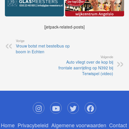
[jetpack-related-posts]
Vorige
Vrouw botst met bestelbus op
boom in Echten
Volgende
Auto vliegt over de kop bij
frontale aanrijding op N392 bij
Terwispel (video)
Home
Privacybeleid
Algemene voorwaarden
Contact