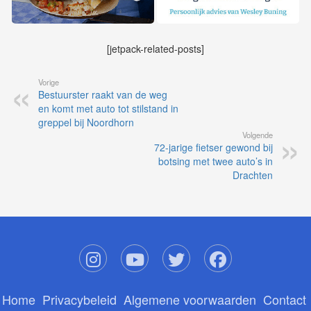
[jetpack-related-posts]
Vorige
Bestuurster raakt van de weg
en komt met auto tot stilstand in
greppel bij Noordhorn
Volgende
72-jarige fietser gewond bij
botsing met twee auto’s in
Drachten
Home
Privacybeleid
Algemene voorwaarden
Contact