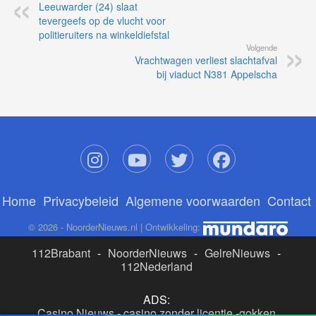
Leeuwarder (24) slaat
tevergeefs op de vlucht voor
politieruiters na winkeldiefstal
Volgende
Vrachtwagen verliest slachtafval
bij viaduct N381 Appelscha
Home
Privacybeleid
Algemene voorwaarden
Contact
© 2026 - NoorderNieuws.nl | Ontwikkeling:
112Brabant
-
NoorderNieuws
-
GelreNieuws
-
112Nederland
ADS:
Casino Nieuws
-
casino zonder licentie
-
gokken