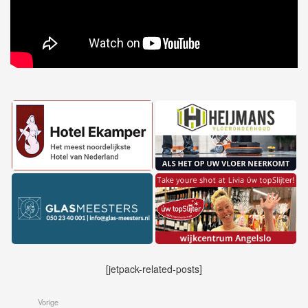
[jetpack-related-posts]
Vorige