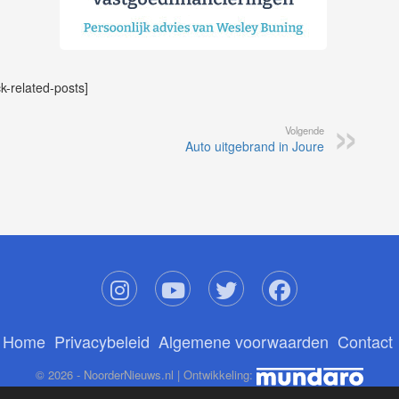
ck-related-posts]
Volgende
Auto uitgebrand in Joure
Home
Privacybeleid
Algemene voorwaarden
Contact
© 2026 - NoorderNieuws.nl | Ontwikkeling: