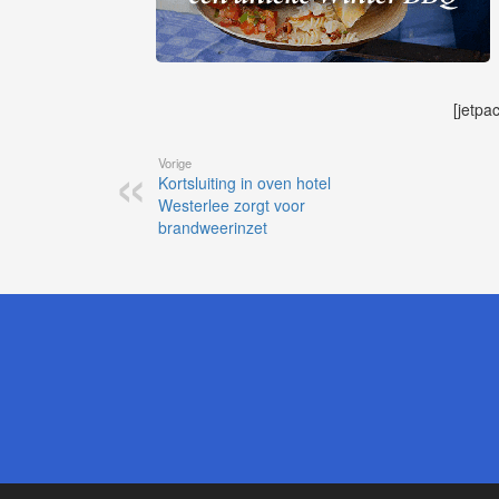
[jetpa
Vorige
Kortsluiting in oven hotel
Westerlee zorgt voor
brandweerinzet