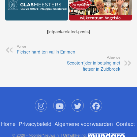
[jetpack-related-posts]
Vorige
Fietser hard ten val in Emmen
Volgende
Scooterrijder in botsing met
fietser in Zuidbroek
Home
Privacybeleid
Algemene voorwaarden
Contact
© 2026 - NoorderNieuws.nl | Ontwikkeling: