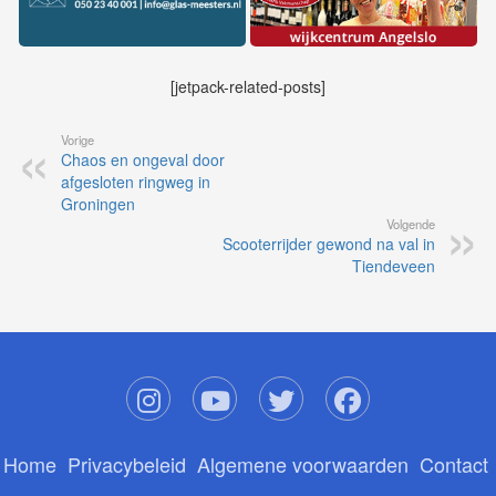
[jetpack-related-posts]
Vorige
Chaos en ongeval door
afgesloten ringweg in
Groningen
Volgende
Scooterrijder gewond na val in
Tiendeveen
Home
Privacybeleid
Algemene voorwaarden
Contact