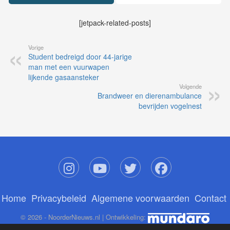
[jetpack-related-posts]
Vorige
Student bedreigd door 44-jarige
man met een vuurwapen
lijkende gasaansteker
Volgende
Brandweer en dierenambulance
bevrijden vogelnest
Home
Privacybeleid
Algemene voorwaarden
Contact
© 2026 - NoorderNieuws.nl | Ontwikkeling: