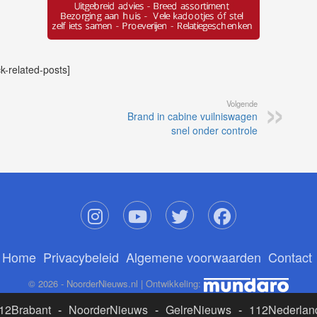
ck-related-posts]
Volgende
Brand in cabine vuilniswagen
snel onder controle
Home
Privacybeleid
Algemene voorwaarden
Contact
© 2026 - NoorderNieuws.nl | Ontwikkeling:
12Brabant
-
NoorderNieuws
-
GelreNieuws
-
112Nederlan