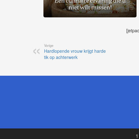
[jetpa
Vorige
Hardlopende vrouw krijgt harde
tik op achterwerk
1