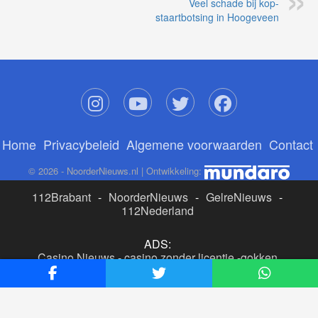
Veel schade bij kop-
staartbotsing in Hoogeveen
Home
Privacybeleid
Algemene voorwaarden
Contact
© 2026 - NoorderNieuws.nl | Ontwikkeling:
112Brabant
-
NoorderNieuws
-
GelreNieuws
-
112Nederland
ADS:
Casino Nieuws
-
casino zonder licentie
-
gokken
buitenlandse site
-
beste online casino nederland