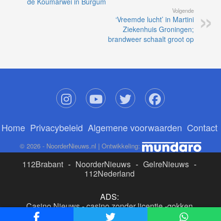
de Koumarwei in Burgum
Volgende
‘Vreemde lucht’ in Martini
Ziekenhuis Groningen;
brandweer schaalt groot op
Home
Privacybeleid
Algemene voorwaarden
Contact
© 2026 - NoorderNieuws.nl | Ontwikkeling:
112Brabant
-
NoorderNieuws
-
GelreNieuws
-
112Nederland
ADS:
Casino Nieuws
-
casino zonder licentie
-
gokken
buitenlandse site
-
beste online casino nederland